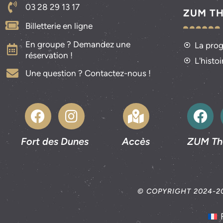
03 28 29 13 17
ZUM T
Billetterie en ligne
En groupe ? Demandez une
La pro
réservation !
L'histo
Une question ? Contactez-nous !
Fort des Dunes
Accès
ZUM Th
© COPYRIGHT 2024-2