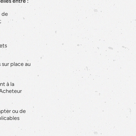
lles entre :
e de
;
ets
 sur place au
t à la
’Acheteur
apter ou de
licables