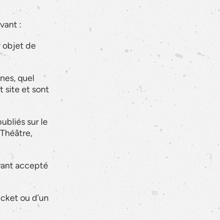
ivant :
r objet de
nes, quel
t site et sont
ubliés sur le
 Théâtre,
ayant accepté
icket ou d’un