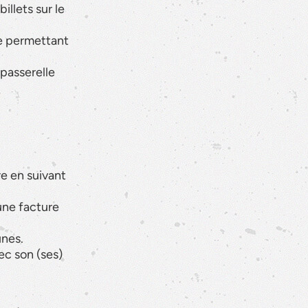
illets sur le
te permettant
 passerelle
e en suivant
une facture
unes.
ec son (ses)