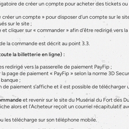
igatoire de créer un compte pour acheter des tickets ou b
se « créer un compte » pour disposer d’un compte sur le si
s sur le site ;
t cliquer sur « commander » afin d’être redirigé vers la
 de la commande est décrit au point 3.3.
te la billetterie en ligne) :
s redirigé vers la passerelle de paiement PayFip ;
 la page de paiement « PayFip » selon la norme 3D Secur
a banque ;
 de paiement s’affiche et il est possible de télécharger 
a commande
et revenir sur le site du Musérial du Fort des D
e alors et l’Acheteur reçoit un courriel récapitulatif av
 ou les télécharge sur son téléphone mobile.