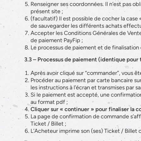
Renseigner ses coordonnées. Il n’est pas obl
présent site ;
(facultatif) Il est possible de cocher la ca
de sauvegarder les différents achats effectué
Accepter les Conditions Générales de Vente e
de paiement PayFip ;
Le processus de paiement et de finalisation
3.3 – Processus de paiement (identique pour tou
Après avoir cliqué sur “commander”, vous ête
Procéder au paiement par carte bancaire sur
les instructions à l’écran et transmises par s
Si le paiement est accepté, une confirmation
au format pdf ;
Cliquer sur « continuer » pour finaliser l
La page de confirmation de commande s’affich
Ticket / Billet ;
L’Acheteur imprime son (ses) Ticket / Billet