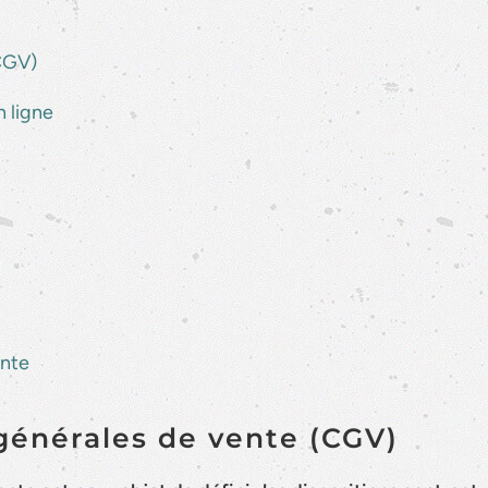
(CGV)
n ligne
ente
 générales de vente (CGV)