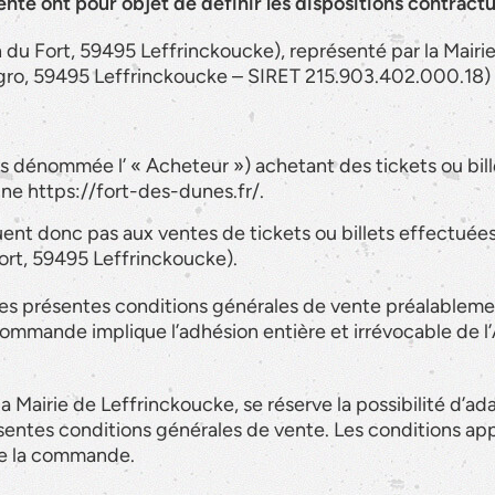
nte ont pour objet de définir les dispositions contractue
 du Fort, 59495 Leffrinckoucke), représenté par la Mairi
gro, 59495 Leffrinckoucke – SIRET 215.903.402.000.18) 
 dénommée l’ « Acheteur ») achetant des tickets ou bill
igne https://fort-des-dunes.fr/.
ent donc pas aux ventes de tickets ou billets effectuées
ort, 59495 Leffrinckoucke).
des présentes conditions générales de vente préalablemen
commande implique l’adhésion entière et irrévocable de l
a Mairie de Leffrinckoucke, se réserve la possibilité d’ad
sentes conditions générales de vente. Les conditions app
 de la commande.