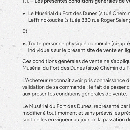
1.1. – Les présentes conditions générales de ve
Le Musérial du Fort des Dunes (situé Chemin
Leffrinckoucke (située 330 rue Roger Salen
Et
Toute personne physique ou morale (ci-après
individuels sur le présent site de vente en l
Ces conditions générales de vente ne s’appliqu
Musérial du Fort des Dunes (situé Chemin du F
L’Acheteur reconnaît avoir pris connaissance 
validation de sa commande : le fait de passer 
aux présentes conditions générales de vente.
Le Musérial du Fort des Dunes, représenté par l
modifier à tout moment et sans préavis les pré
sont celles en vigueur au jour de la passation