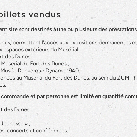
billets vendus
sent site sont destinés à une ou plusieurs des prestations
 Dunes, permettant l’accès aux expositions permanentes e
ux espaces extérieurs du Musérial ;
rt des Dunes ;
u Musérial du Fort des Dunes ;
s – Musée Dunkerque Dynamo 1940.
ences au Musérial du Fort des Dunes, au sein du ZUM Th
es.
ar commande et par personne est limité en quantité comm
t des Dunes ;
 Jeunesse » ;
s, concerts et conférences.