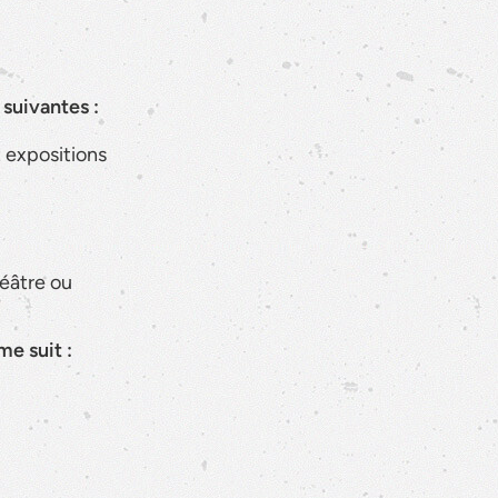
 suivantes :
t expositions
éâtre ou
e suit :