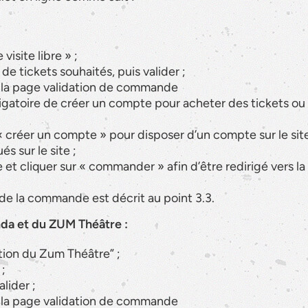
visite libre » ;
 de tickets souhaités, puis valider ;
 à la page validation de commande
igatoire de créer un compte pour acheter des tickets ou b
se « créer un compte » pour disposer d’un compte sur le si
s sur le site ;
t cliquer sur « commander » afin d’être redirigé vers la
 de la commande est décrit au point 3.3.
enda et du ZUM Théâtre :
ion du Zum Théâtre” ;
 ;
lider ;
 à la page validation de commande