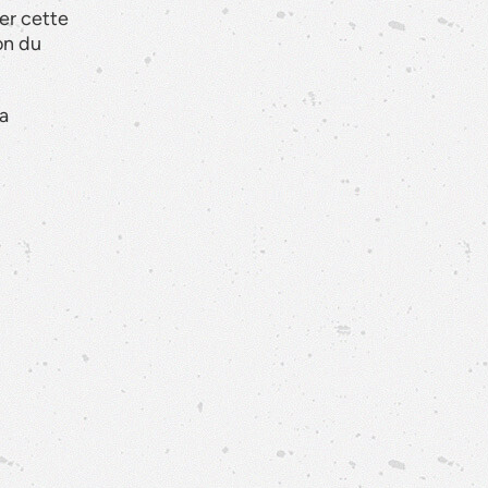
er cette
on du
la